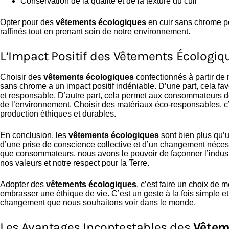
Conservation de la qualité et de la texture du cuir
Opter pour des
vêtements écologiques
en cuir sans chrome pe
raffinés tout en prenant soin de notre environnement.
L’Impact Positif des Vêtements Écologiq
Choisir des
vêtements écologiques
confectionnés à partir de 
sans chrome a un impact positif indéniable. D’une part, cela fav
et responsable. D’autre part, cela permet aux consommateurs de
de l’environnement. Choisir des matériaux éco-responsables, c’
production éthiques et durables.
En conclusion, les
vêtements écologiques
sont bien plus qu’u
d’une prise de conscience collective et d’un changement nécess
que consommateurs, nous avons le pouvoir de façonner l’indus
nos valeurs et notre respect pour la Terre.
Adopter des
vêtements écologiques
, c’est faire un choix de
embrasser une éthique de vie. C’est un geste à la fois simple et 
changement que nous souhaitons voir dans le monde.
Les Avantages Incontestables des
Vêtem