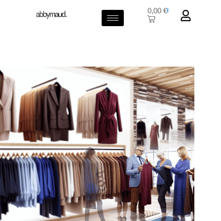
0,00
€
0