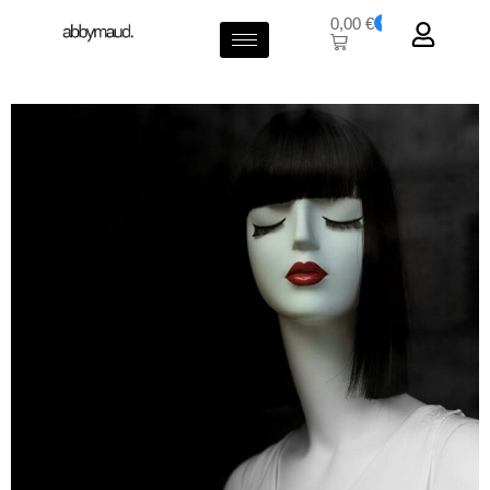
0,00
€
0