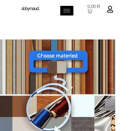
0,00
€
0