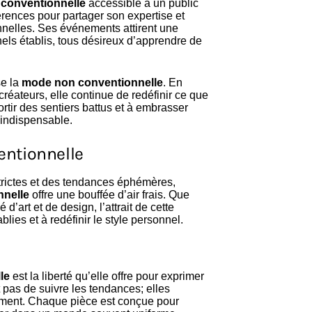
conventionnelle
accessible à un public
érences pour partager son expertise et
nnelles. Ses événements attirent une
els établis, tous désireux d’apprendre de
se la
mode non conventionnelle
. En
créateurs, elle continue de redéfinir ce que
ortir des sentiers battus et à embrasser
 indispensable.
ventionnelle
trictes et des tendances éphémères,
nelle
offre une bouffée d’air frais. Que
art et de design, l’attrait de cette
ies et à redéfinir le style personnel.
le
est la liberté qu’elle offre pour exprimer
 pas de suivre les tendances; elles
iment. Chaque pièce est conçue pour