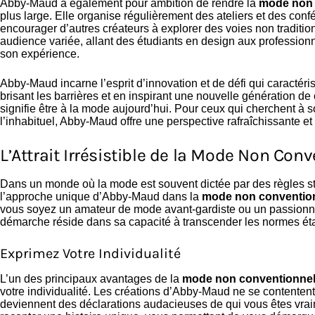
Abby-Maud a également pour ambition de rendre la
mode non 
plus large. Elle organise régulièrement des ateliers et des conf
encourager d’autres créateurs à explorer des voies non traditio
audience variée, allant des étudiants en design aux professionn
son expérience.
Abby-Maud incarne l’esprit d’innovation et de défi qui caractéri
brisant les barrières et en inspirant une nouvelle génération de 
signifie être à la mode aujourd’hui. Pour ceux qui cherchent à s
l’inhabituel, Abby-Maud offre une perspective rafraîchissante et
L’Attrait Irrésistible de la Mode Non Con
Dans un monde où la mode est souvent dictée par des règles s
l’approche unique d’Abby-Maud dans la
mode non convention
vous soyez un amateur de mode avant-gardiste ou un passionné d’
démarche réside dans sa capacité à transcender les normes établ
Exprimez Votre Individualité
L’un des principaux avantages de la
mode non conventionnel
votre individualité. Les créations d’Abby-Maud ne se contentent
deviennent des déclarations audacieuses de qui vous êtes vra