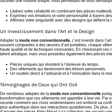
raconter une histoire unique, vous permettant de vous démarq
Libérez votre créativité en combinant des pièces inattend
Exprimez vos émotions et votre personnalité à travers de
Affirmez votre singularité avec des designs qui défient la
Un Investissement dans l’Art et le Design
Adopter la
mode non conventionnelle
, c’est investir dans l’
souvent comparées à des œuvres d’art portables, chaque vêtem
haute qualité et de techniques innovantes. En choisissant ces 
talent artistique, mais vous possédez également des pièces in
Pièces uniques qui résistent à l’épreuve du temps.
Des vêtements qui deviennent des trésors personnels.
Un soutien direct à l’artisanat et à l’innovation dans la mo
Témoignages de Ceux qui Ont Osé
De nombreux adeptes de la
mode non conventionnelle
partag
transformation que ces vêtements ont apportée à leur vie. Par
raconte comment ses choix vestimentaires ont renforcé sa confia
plus authentique dans ses interactions quotidiennes. De plus, J
d’ajouter des pièces Abby-Maud à sa collection, les voyant com