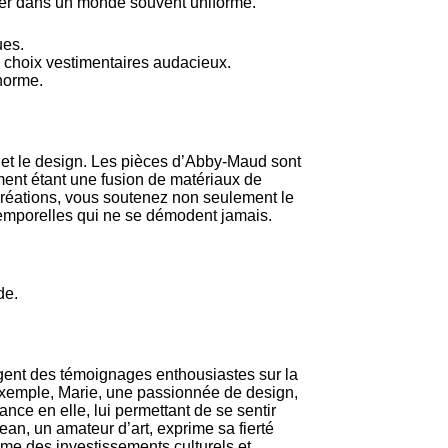
uer dans un monde souvent uniforme.
ues.
s choix vestimentaires audacieux.
 norme.
art et le design. Les pièces d’Abby-Maud sont
ent étant une fusion de matériaux de
créations, vous soutenez non seulement le
temporelles qui ne se démodent jamais.
de.
ent des témoignages enthousiastes sur la
 exemple, Marie, une passionnée de design,
nce en elle, lui permettant de se sentir
ean, un amateur d’art, exprime sa fierté
me des investissements culturels et