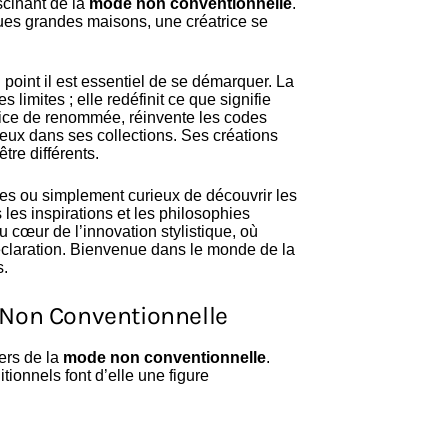
scinant de la
mode non conventionnelle
.
es grandes maisons, une créatrice se
point il est essentiel de se démarquer. La
limites ; elle redéfinit ce que signifie
trice de renommée, réinvente les codes
eux dans ses collections. Ses créations
tre différents.
ues ou simplement curieux de découvrir les
 les inspirations et les philosophies
cœur de l’innovation stylistique, où
éclaration. Bienvenue dans le monde de la
s.
 Non Conventionnelle
ers de la
mode non conventionnelle
.
ionnels font d’elle une figure