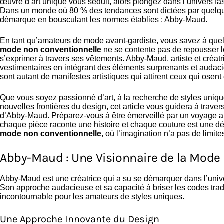
œuvre d’art unique vous séduit, alors plongez dans l’univers fa
Dans un monde où 80 % des tendances sont dictées par quelqu
démarque en bousculant les normes établies : Abby-Maud.
En tant qu’amateurs de mode avant-gardiste, vous savez à quel 
mode non conventionnelle
ne se contente pas de repousser les 
s’exprimer à travers ses vêtements. Abby-Maud, artiste et créa
vestimentaires en intégrant des éléments surprenants et audaci
sont autant de manifestes artistiques qui attirent ceux qui osent ê
Que vous soyez passionné d’art, à la recherche de styles uniq
nouvelles frontières du design, cet article vous guidera à travers
d’Abby-Maud. Préparez-vous à être émerveillé par un voyage au 
chaque pièce raconte une histoire et chaque couture est une d
mode non conventionnelle
, où l’imagination n’a pas de limite
Abby-Maud : Une Visionnaire de la Mode
Abby-Maud est une créatrice qui a su se démarquer dans l’univ
Son approche audacieuse et sa capacité à briser les codes tradit
incontournable pour les amateurs de styles uniques.
Une Approche Innovante du Design