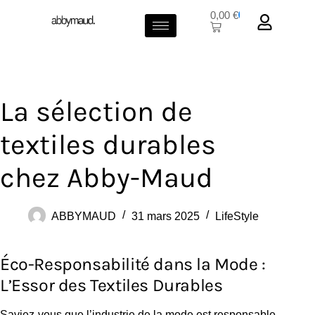
0,00
€
0
La sélection de
textiles durables
chez Abby-Maud
ABBYMAUD
31 mars 2025
LifeStyle
Éco-Responsabilité dans la Mode :
L’Essor des Textiles Durables
Saviez-vous que l’industrie de la mode est responsable