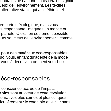
ondiales de carbone, mais cela ne signifie
ctueux de l’environnement. Les
textiles
lternative viable qui allie éthique et
 empreinte écologique, mais vous
lus responsable. Imaginez un monde où
 planète. C’est non seulement possible,
teurs soucieux de l’environnement, comme
ter pour des matériaux éco-responsables,
quoi vous, en tant qu’adepte de la mode
z-vous à découvrir comment vos choix
 éco-responsables
e conscience accrue de l’impact
rables
sont au cœur de cette révolution,
rnatives plus saines et plus éthiques.
ulièrement : le coton bio et le cuir sans