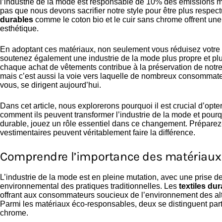
l’industrie de la mode est responsable de 10% des émissions m
pas que nous devons sacrifier notre style pour être plus respe
durables
comme le coton bio et le cuir sans chrome offrent une a
esthétique.
En adoptant ces matériaux, non seulement vous réduisez votre
soutenez également une industrie de la mode plus propre et p
chaque achat de vêtements contribue à la préservation de notre
mais c’est aussi la voie vers laquelle de nombreux consomma
vous, se dirigent aujourd’hui.
Dans cet article, nous explorerons pourquoi il est crucial d’op
comment ils peuvent transformer l’industrie de la mode et pour
durable, jouez un rôle essentiel dans ce changement. Prépare
vestimentaires peuvent véritablement faire la différence.
Comprendre l’importance des matériaux
L’industrie de la mode est en pleine mutation, avec une prise d
environnemental des pratiques traditionnelles. Les
textiles du
offrant aux consommateurs soucieux de l’environnement des alte
Parmi les matériaux éco-responsables, deux se distinguent partic
chrome.