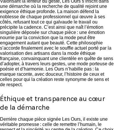
Valorisant la lenteur du geste, Les Ours s’inscrit dans
une démarche où la recherche de qualité rejoint une
exigence éthique profonde. La maison défend la
noblesse de chaque professionnel qui œuvre à ses
côtés, refusant tout ce qui galvaude le travail ou
précipite la cadence. C’est ainsi que naît l’émotion
singulière déposée sur chaque pièce : une émotion
nourrie par la conviction que la mode peut être
engagement autant que beauté. Cette philosophie
s’accorde finalement avec le souffle actuel porté par la
valorisation des artisans dans la mode éthique
française
, convainquant une clientèle en quête de sens
d’adopter, à travers leurs gestes, une mode porteuse de
poésie et d’harmonie. Les Ours n’habille pas : la
marque raconte, avec douceur, l’histoire de ceux et
celles pour qui la création reste synonyme de sens et
de respect.
Éthique et transparence au cœur
de la démarche
Derrière chaque pièce signée Les Ours, il existe une
véritable promesse : celle de remettre l’humain, le
respect et la sincérité au centre de la création. Ce choix