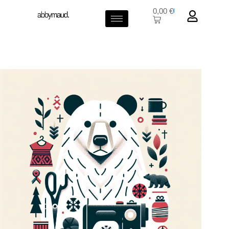
0,00
€
0