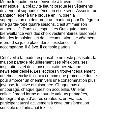
Même le quotidien se réinvente à travers cette
esthétique : la créativité fleurit lorsque les vêtements
deviennent supports d’émotion et de sens. Associer un
pantalon léger à une blouse en lin, oser la
superposition ou détourner un manteau pour l’intégrer à
une garde-robe quatre saisons, c’est affirmer son
authenticité. Dans cet esprit, Les Ours guide avec
bienveillance vers des choix vestimentaires raisonnés,
loin des impulsions et de l’accumulation. Le vêtement
reprend sa juste place dans l’existence – il
accompagne, il élève, il console parfois.
Cet éveil à la mode responsable ne reste pas isolé : la
maison partage régulièrement ses réflexions, ses
inspirations, et des conseils pratiques via une
newsletter dédiée. Les lectrices y trouvent également
un ebook exclusif, conçu comme une promesse douce
pour amorcer un chemin vers une consommation plus
joyeuse, intuitive et raisonnée. Chaque pas est
encouragé, chaque question accueillie. Un élan
collectif prend forme autour de valeurs partagées,
témoignant que d’autres créateurs, en France,
participent aussi activement à cette
transformation
sensible de l’artisanat textile
.