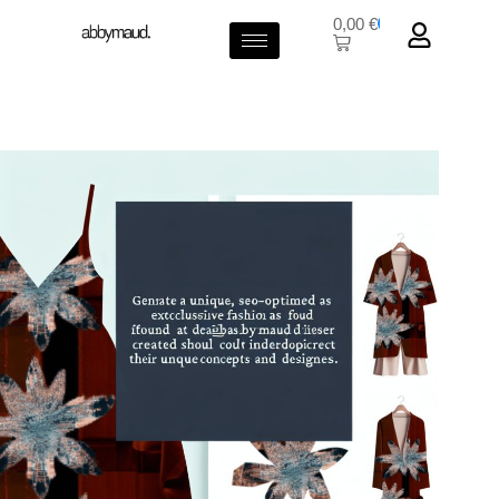
0,00
€
0