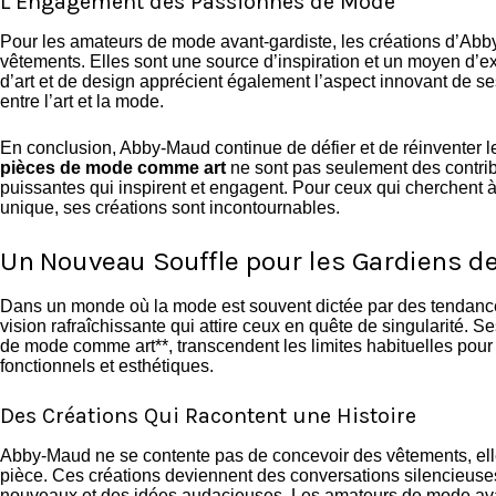
L’Engagement des Passionnés de Mode
Pour les amateurs de mode avant-gardiste, les créations d’Ab
vêtements. Elles sont une source d’inspiration et un moyen d’ex
d’art et de design apprécient également l’aspect innovant de ses 
entre l’art et la mode.
En conclusion, Abby-Maud continue de défier et de réinventer l
pièces de mode comme art
ne sont pas seulement des contrib
puissantes qui inspirent et engagent. Pour ceux qui cherchent 
unique, ses créations sont incontournables.
Un Nouveau Souffle pour les Gardiens de 
Dans un monde où la mode est souvent dictée par des tenda
vision rafraîchissante qui attire ceux en quête de singularité. Se
de mode comme art**, transcendent les limites habituelles pour o
fonctionnels et esthétiques.
Des Créations Qui Racontent une Histoire
Abby-Maud ne se contente pas de concevoir des vêtements, elle
pièce. Ces créations deviennent des conversations silencieuse
nouveaux et des idées audacieuses. Les amateurs de mode avan