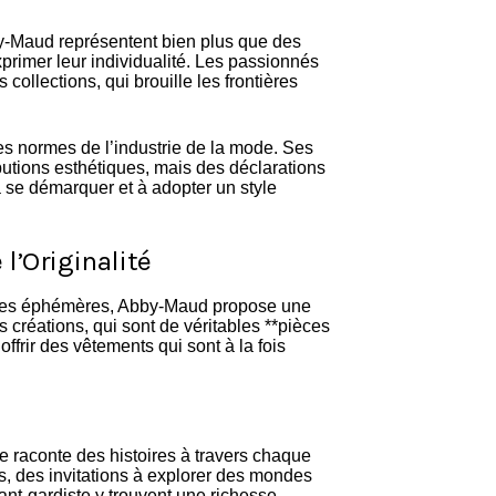
by-Maud représentent bien plus que des
primer leur individualité. Les passionnés
collections, qui brouille les frontières
es normes de l’industrie de la mode. Ses
utions esthétiques, mais des déclarations
à se démarquer et à adopter un style
l’Originalité
nces éphémères, Abby-Maud propose une
s créations, qui sont de véritables **pièces
ffrir des vêtements qui sont à la fois
 raconte des histoires à travers chaque
s, des invitations à explorer des mondes
t-gardiste y trouvent une richesse