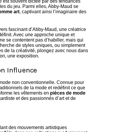
e est souvent dictée par des tendances
gles du jeu. Parmi elles, Abby-Maud se
omme art
, captivant ainsi l’imaginaire des
vers fascinant d’Abby-Maud, une créatrice
définit. Avec une approche unique et
 ne se contentent pas d’habiller, mais qui
echerche de styles uniques, ou simplement
s de la créativité, plongez avec nous dans
on, une exposition.
n Influence
 mode non conventionnelle. Connue pour
aditionnels de la mode et redéfinit ce que
nsforme les vêtements en
pièces de mode
ardiste et des passionnés d’art et de
llant des mouvements artistiques