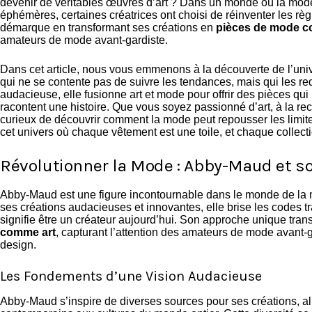
devenir de véritables œuvres d’art ? Dans un monde où la mod
éphémères, certaines créatrices ont choisi de réinventer les rè
démarque en transformant ses créations en
pièces de mode c
amateurs de mode avant-gardiste.
Dans cet article, nous vous emmenons à la découverte de l’uni
qui ne se contente pas de suivre les tendances, mais qui les re
audacieuse, elle fusionne art et mode pour offrir des pièces qui
racontent une histoire. Que vous soyez passionné d’art, à la r
curieux de découvrir comment la mode peut repousser les limite
cet univers où chaque vêtement est une toile, et chaque collecti
Révolutionner la Mode : Abby-Maud et so
Abby-Maud est une figure incontournable dans le monde de la
ses créations audacieuses et innovantes, elle brise les codes tr
signifie être un créateur aujourd’hui. Son approche unique tra
comme art
, capturant l’attention des amateurs de mode avant-g
design.
Les Fondements d’une Vision Audacieuse
Abby-Maud s’inspire de diverses sources pour ses créations, a