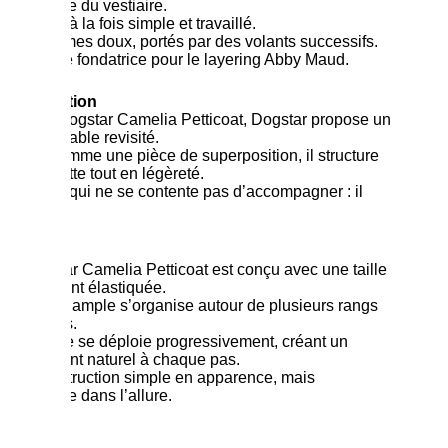
essentielle du vestiaire.
Un jupon à la fois simple et travaillé.
Des volumes doux, portés par des volants successifs.
Une pièce fondatrice pour le layering Abby Maud.
Présentation
Avec le Dogstar Camelia Petticoat, Dogstar propose un
indispensable revisité.
Pensé comme une pièce de superposition, il structure
la silhouette tout en légèreté.
Un jupon qui ne se contente pas d’accompagner : il
compose.
Modèle
Le Dogstar Camelia Petticoat est conçu avec une taille
entièrement élastiquée.
Sa coupe ample s’organise autour de plusieurs rangs
de volants.
Le volume se déploie progressivement, créant un
mouvement naturel à chaque pas.
Une construction simple en apparence, mais
essentielle dans l’allure.
Coloris