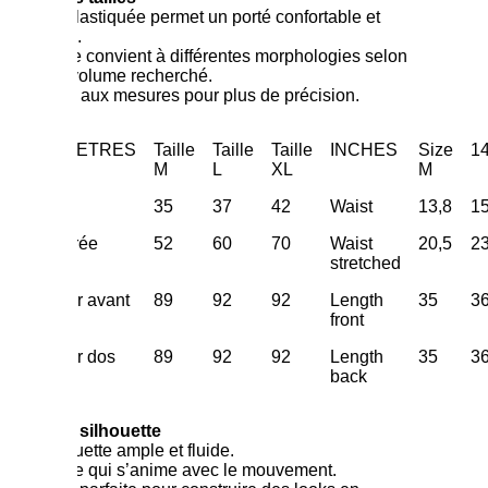
La taille élastiquée permet un porté confortable et
adaptable.
Le modèle convient à différentes morphologies selon
l’effet de volume recherché.
Se référer aux mesures pour plus de précision.
CENTIMETRES
Taille
Taille
Taille
INCHES
Size
14
M
L
XL
M
Taille
35
37
42
Waist
13,8
1
Taille étirée
52
60
70
Waist
20,5
23
stretched
Longueur avant
89
92
92
Length
35
36
front
Longueur dos
89
92
92
Length
35
36
back
Coupe et silhouette
Une silhouette ample et fluide.
Un volume qui s’anime avec le mouvement.