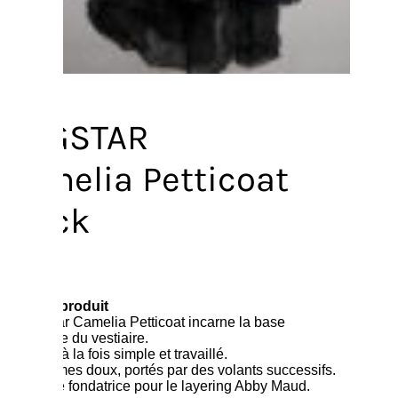
DOGSTAR
Camelia Petticoat
Black
229,00
€
Résumé produit
Le Dogstar Camelia Petticoat incarne la base
essentielle du vestiaire.
Un jupon à la fois simple et travaillé.
Des volumes doux, portés par des volants successifs.
Une pièce fondatrice pour le layering Abby Maud.