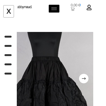
0,00
€
0
X