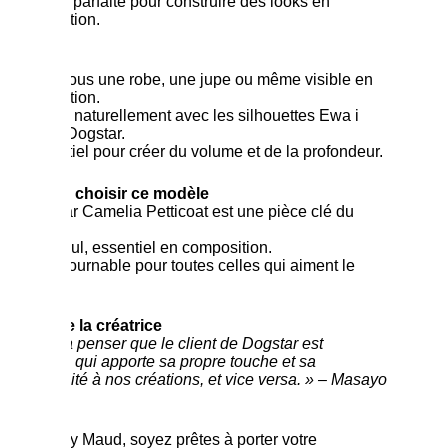
Une base parfaite pour construire des looks en
superposition.
Style
À porter sous une robe, une jupe ou même visible en
superposition.
S’associe naturellement avec les silhouettes Ewa i
Walla ou Dogstar.
Un essentiel pour créer du volume et de la profondeur.
Pourquoi choisir ce modèle
Le Dogstar Camelia Petticoat est une pièce clé du
vestiaire.
Discret seul, essentiel en composition.
Un incontournable pour toutes celles qui aiment le
layering.
Le mot de la créatrice
« J’aime à penser que le client de Dogstar est
quelqu’un qui
apporte sa propre touche et sa
personnalité à nos créations, et vice versa. » –
Masayo
Yasuki
Chez Abby Maud, soyez prêtes à porter votre