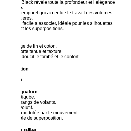
Le coloris Black révèle toute la profondeur et l’élégance
du modèle.
Un noir intemporel qui accentue le travail des volumes
et des matières.
Une teinte facile à associer, idéale pour les silhouettes
créatives et les superpositions.
Matière
Un mélange de lin et coton.
Le lin apporte tenue et texture.
Le coton adoucit le tombé et le confort.
Composition
55% lin
45% coton
Détails signature
Taille élastiquée.
Plusieurs rangs de volants.
Volume évolutif.
Longueur modulée par le mouvement.
Pièce idéale de superposition.
Guide des tailles