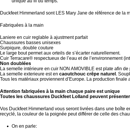
unique au fil du temps.
Duckfeet Himmerland sont LES Mary Jane de référence de la 
Fabriquées à la main
Laniere en cuir reglable à ajustment parfait
Chaussures basses unisexes
Surpiqure, double couture
Le large bout permet aux orteils de s’écarter naturellement.
Cuir Terracare® respectueux de l’eau et de l’environnement (inte
Non doublées
La semelle intérieure en cuir NON AMOVIBLE est plate afin de p
La semelle exterieure est en
caoutchouc crêpe naturel
. Soup
Tous les matériaux proviennent d’Europe. La production finale 
Attention fabriquées à la main chaque paire est unique
Toutes les chaussures Duckfeet Lolland peuvent présenter d
Vos Duckfeet Himmerland vous seront livrées dans une boîte en 
recyclé, la couleur de la poignée peut différer de celle des chaus
On en parle: