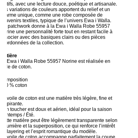
motifs, avec une lecture douce, poétique et artisanale.
Les variations de couleurs apportent du relief et un
charme unique, comme une robe composée de
souvenirs textiles, typique de l’univers Ewa i Walla.
Ce patchwork donne à la Ewa i Walla Robe 55957
Norine une personnalité forte tout en restant facile à
associer avec des basiques clairs ou des pièces
coordonnées de la collection.
Matière
La Ewa i Walla Robe 55957 Norine est réalisée en
voile de coton.
Composition
100 % coton
Le voile de coton est une matière très légère, fine et
respirante.
Son toucher est doux et aérien, idéal pour la saison
Printemps / Été.
Cette matière peut être légèrement transparente selon
la lumière et la superposition, ce qui renforce l’intérêt
du layering et l’esprit romantique du modèle.
Le voile de coton accompagne parfaitement la coupe