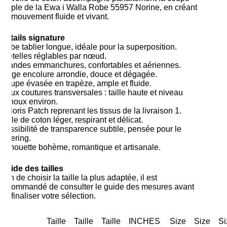
ample de la Ewa i Walla Robe 55957 Norine, en créant
un mouvement fluide et vivant.
Détails signature
Robe tablier longue, idéale pour la superposition.
Bretelles réglables par nœud.
Grandes emmanchures, confortables et aériennes.
Large encolure arrondie, douce et dégagée.
Coupe évasée en trapèze, ample et fluide.
Deux coutures transversales : taille haute et niveau
genoux environ.
Coloris Patch reprenant les tissus de la livraison 1.
Voile de coton léger, respirant et délicat.
Possibilité de transparence subtile, pensée pour le
layering.
Silhouette bohème, romantique et artisanale.
Guide des tailles
Afin de choisir la taille la plus adaptée, il est
recommandé de consulter le guide des mesures avant
de finaliser votre sélection.
Taille
Taille
Taille
INCHES
Size
Size
Si