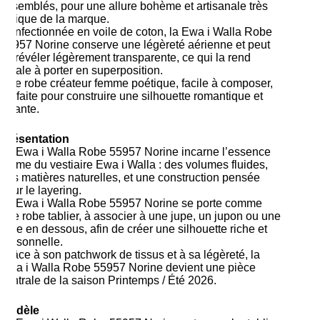
assemblés, pour une allure bohème et artisanale très
typique de la marque.
Confectionnée en voile de coton, la Ewa i Walla Robe
55957 Norine conserve une légèreté aérienne et peut
se révéler légèrement transparente, ce qui la rend
idéale à porter en superposition.
Une robe créateur femme poétique, facile à composer,
parfaite pour construire une silhouette romantique et
vivante.
Présentation
La Ewa i Walla Robe 55957 Norine incarne l’essence
même du vestiaire Ewa i Walla : des volumes fluides,
des matières naturelles, et une construction pensée
pour le layering.
La Ewa i Walla Robe 55957 Norine se porte comme
une robe tablier, à associer à une jupe, un jupon ou une
robe en dessous, afin de créer une silhouette riche et
personnelle.
Grâce à son patchwork de tissus et à sa légèreté, la
Ewa i Walla Robe 55957 Norine devient une pièce
centrale de la saison Printemps / Été 2026.
Modèle