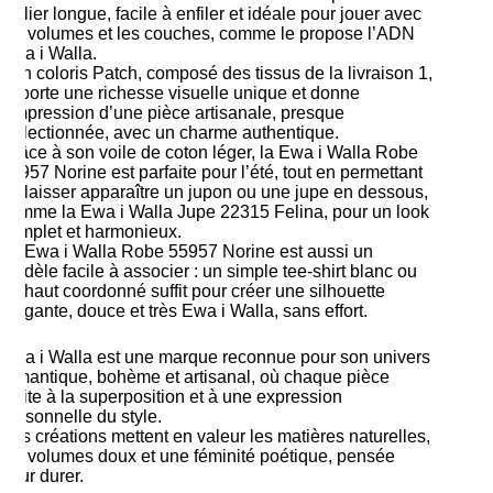
tablier longue, facile à enfiler et idéale pour jouer avec
les volumes et les couches, comme le propose l’ADN
Ewa i Walla.
Son coloris Patch, composé des tissus de la livraison 1,
apporte une richesse visuelle unique et donne
l’impression d’une pièce artisanale, presque
collectionnée, avec un charme authentique.
Grâce à son voile de coton léger, la Ewa i Walla Robe
55957 Norine est parfaite pour l’été, tout en permettant
de laisser apparaître un jupon ou une jupe en dessous,
comme la Ewa i Walla Jupe 22315 Felina, pour un look
complet et harmonieux.
La Ewa i Walla Robe 55957 Norine est aussi un
modèle facile à associer : un simple tee-shirt blanc ou
un haut coordonné suffit pour créer une silhouette
élégante, douce et très Ewa i Walla, sans effort.
Ewa i Walla est une marque reconnue pour son univers
romantique, bohème et artisanal, où chaque pièce
invite à la superposition et à une expression
personnelle du style.
Ses créations mettent en valeur les matières naturelles,
les volumes doux et une féminité poétique, pensée
pour durer.