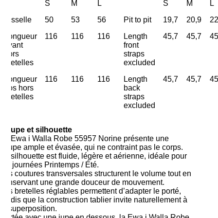
S
M
L
S
M
L
Aisselle
50
53
56
Pit to pit
19,7
20,9
2
Longueur
116
116
116
Length
45,7
45,7
45
avant
front
hors
straps
bretelles
excluded
Longueur
116
116
116
Length
45,7
45,7
45
dos hors
back
bretelles
straps
excluded
Coupe et silhouette
La Ewa i Walla Robe 55957 Norine présente une
coupe ample et évasée, qui ne contraint pas le corps.
La silhouette est fluide, légère et aérienne, idéale pour
les journées Printemps / Été.
Les coutures transversales structurent le volume tout en
conservant une grande douceur de mouvement.
Les bretelles réglables permettent d’adapter le porté,
tandis que la construction tablier invite naturellement à
la superposition.
Portée avec une jupe en dessous, la Ewa i Walla Robe