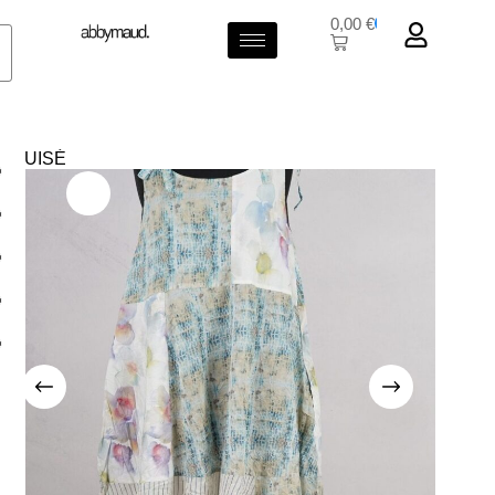
0,00
€
0
ÉPUISÉ