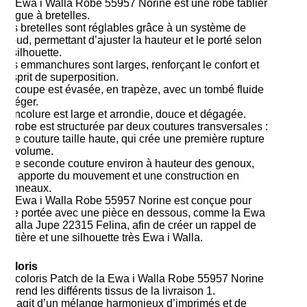
La Ewa i Walla Robe 55957 Norine est une robe tablier
longue à bretelles.
Les bretelles sont réglables grâce à un système de
nœud, permettant d’ajuster la hauteur et le porté selon
la silhouette.
Les emmanchures sont larges, renforçant le confort et
l’esprit de superposition.
La coupe est évasée, en trapèze, avec un tombé fluide
et léger.
L’encolure est large et arrondie, douce et dégagée.
La robe est structurée par deux coutures transversales :
Une couture taille haute, qui crée une première rupture
de volume.
Une seconde couture environ à hauteur des genoux,
qui apporte du mouvement et une construction en
panneaux.
La Ewa i Walla Robe 55957 Norine est conçue pour
être portée avec une pièce en dessous, comme la Ewa
i Walla Jupe 22315 Felina, afin de créer un rappel de
matière et une silhouette très Ewa i Walla.
Coloris
Le coloris Patch de la Ewa i Walla Robe 55957 Norine
reprend les différents tissus de la livraison 1.
Il s’agit d’un mélange harmonieux d’imprimés et de