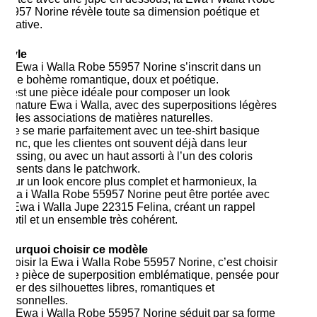
55957 Norine révèle toute sa dimension poétique et
créative.
Style
La Ewa i Walla Robe 55957 Norine s’inscrit dans un
style bohème romantique, doux et poétique.
C’est une pièce idéale pour composer un look
signature Ewa i Walla, avec des superpositions légères
et des associations de matières naturelles.
Elle se marie parfaitement avec un tee-shirt basique
blanc, que les clientes ont souvent déjà dans leur
dressing, ou avec un haut assorti à l’un des coloris
présents dans le patchwork.
Pour un look encore plus complet et harmonieux, la
Ewa i Walla Robe 55957 Norine peut être portée avec
la Ewa i Walla Jupe 22315 Felina, créant un rappel
subtil et un ensemble très cohérent.
Pourquoi choisir ce modèle
Choisir la Ewa i Walla Robe 55957 Norine, c’est choisir
une pièce de superposition emblématique, pensée pour
créer des silhouettes libres, romantiques et
personnelles.
La Ewa i Walla Robe 55957 Norine séduit par sa forme