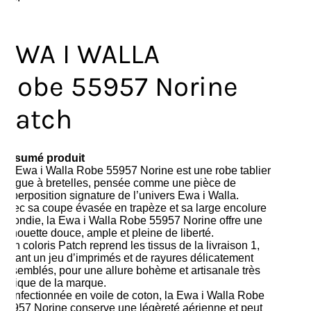
EWA I WALLA
Robe 55957 Norine
Patch
Résumé produit
La Ewa i Walla Robe 55957 Norine est une robe tablier
longue à bretelles, pensée comme une pièce de
superposition signature de l’univers Ewa i Walla.
Avec sa coupe évasée en trapèze et sa large encolure
arrondie, la Ewa i Walla Robe 55957 Norine offre une
silhouette douce, ample et pleine de liberté.
Son coloris Patch reprend les tissus de la livraison 1,
créant un jeu d’imprimés et de rayures délicatement
assemblés, pour une allure bohème et artisanale très
typique de la marque.
Confectionnée en voile de coton, la Ewa i Walla Robe
55957 Norine conserve une légèreté aérienne et peut