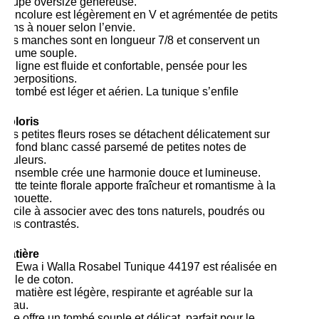
coupe oversize généreuse.
L’encolure est légèrement en V et agrémentée de petits
liens à nouer selon l’envie.
Les manches sont en longueur 7/8 et conservent un
volume souple.
La ligne est fluide et confortable, pensée pour les
superpositions.
Le tombé est léger et aérien. La tunique s’enfile
Coloris
Les petites fleurs roses se détachent délicatement sur
un fond blanc cassé parsemé de petites notes de
couleurs.
L’ensemble crée une harmonie douce et lumineuse.
Cette teinte florale apporte fraîcheur et romantisme à la
silhouette.
Facile à associer avec des tons naturels, poudrés ou
plus contrastés.
Matière
La Ewa i Walla Rosabel Tunique 44197 est réalisée en
voile de coton.
La matière est légère, respirante et agréable sur la
peau.
Elle offre un tombé souple et délicat, parfait pour le