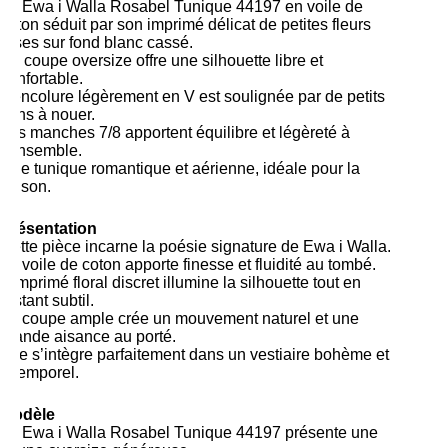
La Ewa i Walla Rosabel Tunique 44197 en voile de
coton séduit par son imprimé délicat de petites fleurs
roses sur fond blanc cassé.
Sa coupe oversize offre une silhouette libre et
confortable.
L’encolure légèrement en V est soulignée par de petits
liens à nouer.
Les manches 7/8 apportent équilibre et légèreté à
l’ensemble.
Une tunique romantique et aérienne, idéale pour la
saison.
Présentation
Cette pièce incarne la poésie signature de
Ewa i Walla
.
Le voile de coton apporte finesse et fluidité au tombé.
L’imprimé floral discret illumine la silhouette tout en
restant subtil.
La coupe ample crée un mouvement naturel et une
grande aisance au porté.
Elle s’intègre parfaitement dans un vestiaire bohème et
intemporel.
Modèle
La Ewa i Walla Rosabel Tunique 44197 présente une