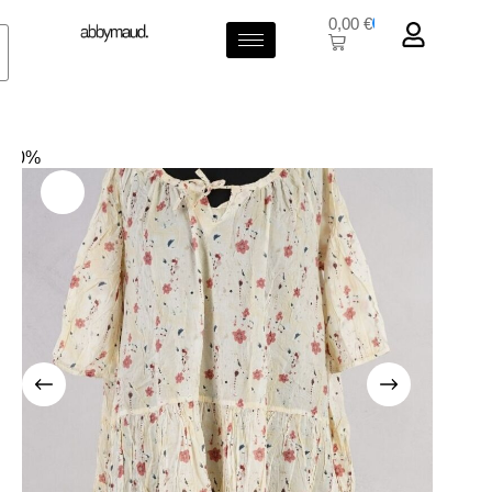
0,00
€
0
-50%