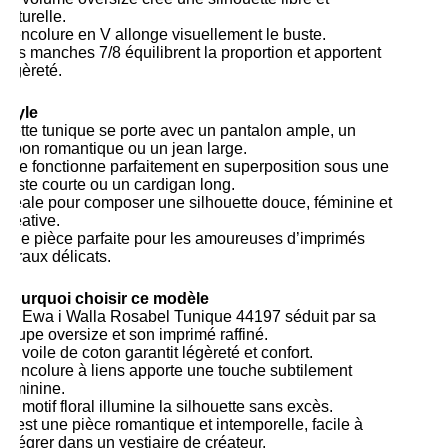
naturelle.
L’encolure en V allonge visuellement le buste.
Les manches 7/8 équilibrent la proportion et apportent
légèreté.
Style
Cette tunique se porte avec un pantalon ample, un
jupon romantique ou un jean large.
Elle fonctionne parfaitement en superposition sous une
veste courte ou un cardigan long.
Idéale pour composer une silhouette douce, féminine et
créative.
Une pièce parfaite pour les amoureuses d’imprimés
floraux délicats.
Pourquoi choisir ce modèle
La Ewa i Walla Rosabel Tunique 44197 séduit par sa
coupe oversize et son imprimé raffiné.
Le voile de coton garantit légèreté et confort.
L’encolure à liens apporte une touche subtilement
féminine.
Le motif floral illumine la silhouette sans excès.
C’est une pièce romantique et intemporelle, facile à
intégrer dans un vestiaire de créateur.