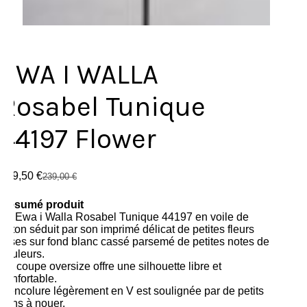
EWA I WALLA
Rosabel Tunique
44197 Flower
119,50
€
239,00
€
Résumé produit
La Ewa i Walla Rosabel Tunique 44197 en voile de
coton séduit par son imprimé délicat de petites fleurs
roses sur fond blanc cassé parsemé de petites notes de
couleurs.
Sa coupe oversize offre une silhouette libre et
confortable.
L’encolure légèrement en V est soulignée par de petits
liens à nouer.