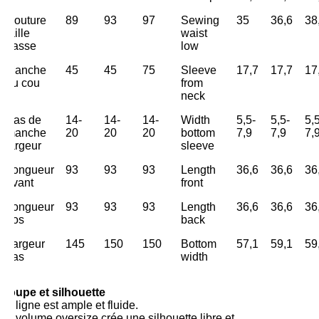
Couture
89
93
97
Sewing
35
36,6
38
taille
waist
basse
low
Manche
45
45
75
Sleeve
17,7
17,7
17
au cou
from
neck
Bas de
14-
14-
14-
Width
5,5-
5,5-
5,
manche
20
20
20
bottom
7,9
7,9
7,
largeur
sleeve
Longueur
93
93
93
Length
36,6
36,6
36
avant
front
Longueur
93
93
93
Length
36,6
36,6
36
dos
back
Largeur
145
150
150
Bottom
57,1
59,1
59
bas
width
Coupe et silhouette
La ligne est ample et fluide.
Le volume oversize crée une silhouette libre et