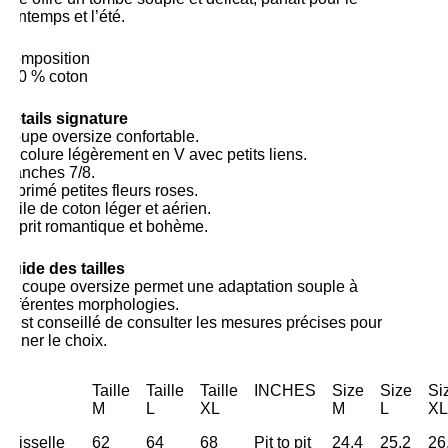
printemps et l’été.
Composition
100 % coton
Détails signature
Coupe oversize confortable.
Encolure légèrement en V avec petits liens.
Manches 7/8.
Imprimé petites fleurs roses.
Voile de coton léger et aérien.
Esprit romantique et bohème.
Guide des tailles
La coupe oversize permet une adaptation souple à
différentes morphologies.
Il est conseillé de consulter les mesures précises pour
affiner le choix.
Taille
Taille
Taille
INCHES
Size
Size
Si
M
L
XL
M
L
XL
Aisselle
62
64
68
Pit to pit
24,4
25,2
26