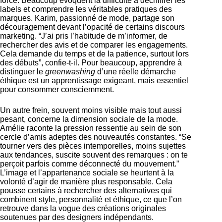
force. Beaucoup évoquent la difficulté à déchiffrer les
labels et comprendre les véritables pratiques des
marques. Karim, passionné de mode, partage son
découragement devant l’opacité de certains discours
marketing. “J’ai pris l’habitude de m’informer, de
rechercher des avis et de comparer les engagements.
Cela demande du temps et de la patience, surtout lors
des débuts”, confie-t-il. Pour beaucoup, apprendre à
distinguer le
greenwashing
d’une réelle démarche
éthique est un apprentissage exigeant, mais essentiel
pour consommer consciemment.
Un autre frein, souvent moins visible mais tout aussi
pesant, concerne la dimension sociale de la mode.
Amélie raconte la pression ressentie au sein de son
cercle d’amis adeptes des nouveautés constantes. “Se
tourner vers des pièces intemporelles, moins sujettes
aux tendances, suscite souvent des remarques : on te
perçoit parfois comme déconnecté du mouvement.”
L’image et l’appartenance sociale se heurtent à la
volonté d’agir de manière plus responsable. Cela
pousse certains à rechercher des alternatives qui
combinent style, personnalité et éthique, ce que l’on
retrouve dans
la vogue des créations originales
soutenues par des designers indépendants
.