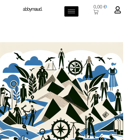
0,00
€
0