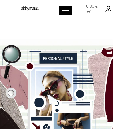
0,00
€
0