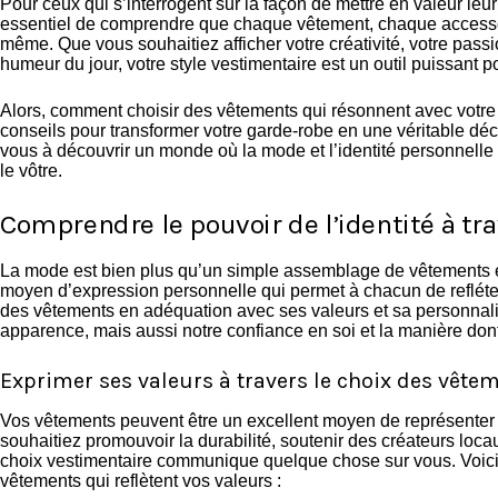
Pour ceux qui s’interrogent sur la façon de mettre en valeur leur *
essentiel de comprendre que chaque vêtement, chaque accesso
même. Que vous souhaitiez afficher votre créativité, votre passi
humeur du jour, votre style vestimentaire est un outil puissant
Alors, comment choisir des vêtements qui résonnent avec votre 
conseils pour transformer votre garde-robe en une véritable décl
vous à découvrir un monde où la mode et l’identité personnelle 
le vôtre.
Comprendre le pouvoir de l’identité à tr
La mode est bien plus qu’un simple assemblage de vêtements et
moyen d’expression personnelle qui permet à chacun de reflét
des vêtements en adéquation avec ses valeurs et sa personnali
apparence, mais aussi notre confiance en soi et la manière do
Exprimer ses valeurs à travers le choix des vête
Vos vêtements peuvent être un excellent moyen de représenter
souhaitiez promouvoir la durabilité, soutenir des créateurs loc
choix vestimentaire communique quelque chose sur vous. Voici
vêtements qui reflètent vos valeurs :