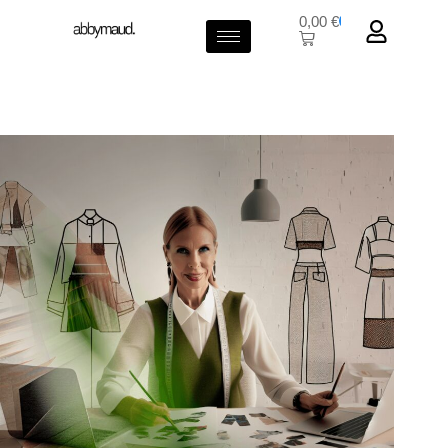
0,00
€
0